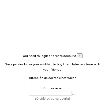
Síguenos en
Instagram
©2018 Almacén construcción ANTERO AYBAR | Diseñado
por
AylaDT
You need to login or create account
×
Save products on your wishlist to buy them later or share with
your friends.
Dirección de correo electrónico
Contraseña
¿Olvidó su contraseña?