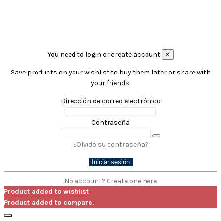
©2018 Almacén construcción ANTERO AYBAR | Diseñado
por
AylaDT
You need to login or create account
×
Save products on your wishlist to buy them later or share with
your friends.
Dirección de correo electrónico
Contraseña
¿Olvidó su contraseña?
Iniciar sesión
No account? Create one here
Product added to wishlist
Product added to compare.